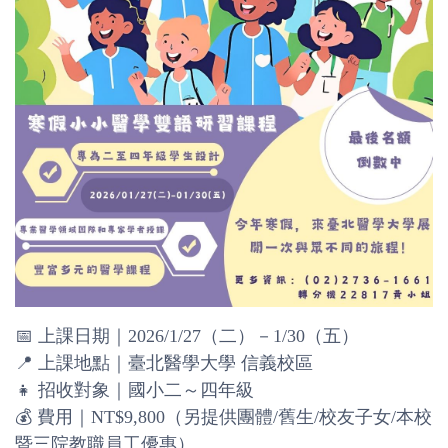
📅 上課日期｜2026/1/27（二）－1/30（五）
📍 上課地點｜臺北醫學大學 信義校區
👧 招收對象｜國小二～四年級
💰 費用｜NT$9,800（另提供團體/舊生/校友子女/本校
暨三院教職員工
優惠）