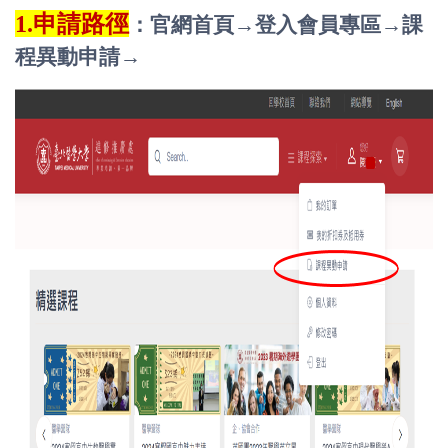
1.申請路徑
：官網首頁
→
登入會員專區
→
課
程異動申請
→