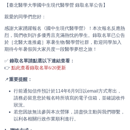
【臺北醫學大學國中生現代醫學營 錄取名單公告】
親愛的同學們您好：
感謝大家踴躍報名《國中生現代醫學營》！本次報名反應熱
烈，我們收到許多優秀且充滿熱忱的學生。錄取名單已公告
於［北醫大進推處］寒暑生物/醫學營社群，歡迎同學加入
期待今年暑假與大家共度一段醫學夢想之旅！
✅
錄取名單請點選以下連結查看：
👉
點此查看錄取名單6/20更新
📌
重要提醒：
行前通知信件預計於114年6月9日以email方式寄出
，
請務必留意您於報名時所填寫的電子信箱，並確認收件
狀況。
若您因故無法參與本次營隊，請盡快主動與我們聯繫，
以利各相關行政作業順利進行。