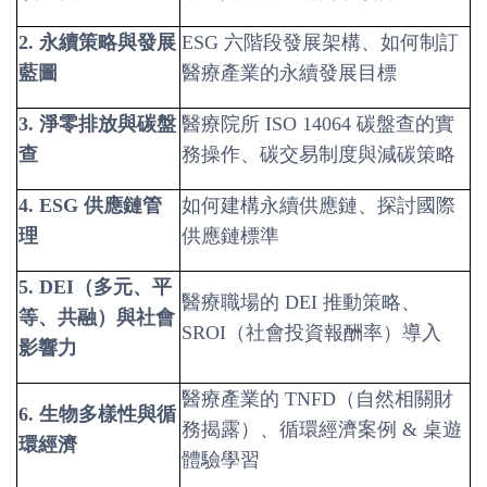
2.
永續策略與發展
ESG
六階段發展架構、如何制訂
藍圖
醫療產業的永續發展目標
3.
淨零排放與碳盤
醫療院所 ISO 14064 碳盤查的實
查
務操作、碳交易制度與減碳策略
4. ESG
供應鏈管
如何建構永續供應鏈、探討國際
理
供應鏈標準
5. DEI
（多元、平
醫療職場的 DEI 推動策略、
等、共融）與社會
SROI（社會投資報酬率）導入
影響力
醫療產業的 TNFD（自然相關財
6.
生物多樣性與循
務揭露）、循環經濟案例 & 桌遊
環經濟
體驗學習