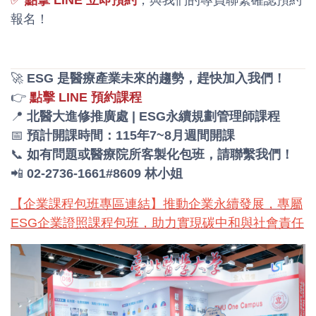
✅
點擊 LINE 立即預約
，與我們的專員聯繫確認預約
報名！
🚀
ESG 是醫療產業未來的趨勢，趕快加入我們！
👉
點擊 LINE 預約課程
📍
北醫大進修推廣處 | ESG永續規劃管理師課程
📅
預計開課時間：115年7~8月週間開課
📞
如有問題或醫療院所客製化包班，請聯繫我們！
📲
02-2736-1661#8609 林小姐
【企業課程包班專區連結】推動企業永續發展，專屬
ESG企業證照課程包班，助力實現碳中和與社會責任