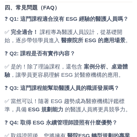
四、常見問題（FAQ）
❓
Q1: 這門課程適合沒有 ESG 經驗的醫護人員嗎？
✅
完全適合！
課程專為醫護人員設計，從基礎開
始，逐步帶領學員進入
醫療院所 ESG 的應用場景
。
❓
Q2: 課程是否有實作內容？
✅ 是的！除了理論課程，還包含
案例分析、桌遊體
驗
，讓學員更容易理解 ESG 於醫療機構的應用。
❓
Q3: 這門課程能幫助醫護人員的職涯發展嗎？
✅ 當然可以！隨著 ESG 趨勢成為醫療機構評鑑標
準，具備
ESG 規劃能力
的醫護人員將更具競爭力。
❓
Q4: 取得 ESG 永續管理師證照有什麼優勢？
✅ 取得證照後，您將擁有
醫院ESG 轉型規劃的專業