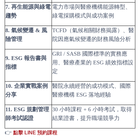
7.
再生能源與綠電
電力市場與醫療機構能源轉型、
趨勢
綠電採購模式與成功案例
8.
氣候變遷 & 風
TCFD
（氣候相關財務揭露）、醫
險管理
院因應氣候變遷的財務風險分析
GRI / SASB
國際標準的實務應
9. ESG
報告書與
用、醫療產業的 ESG 績效指標設
指標
定
10.
企業實戰案例
醫院永續經營的成功模式、國際
分享
醫療機構 ESG 落地經驗
11. ESG
規劃管理
30
小時課程 + 6 小時考試，取得
師考試認證
結業證書，提升職場競爭力
👉
點擊 LINE 預約課程