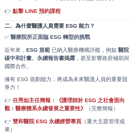
👉
點擊 LINE 預約課程
二、為什麼醫護人員需要 ESG 能力？
✅
醫療院所正面臨 ESG 轉型的挑戰
近年來，
ESG 規範
已納入醫療機構評鑑，例如
醫院
碳中和計畫、永續報告書揭露
，甚至影響政府補助與
國際合作。
擁有 ESG 規劃能力，將成為未來醫護人員的重要競
爭力！
👉
任秀如主任簡報：《護理師於 ESG 之社會面向
觀：醫療體系永續發展之重要性》
（完整簡報）
👉
雙和醫院 ESG 永續經營專頁
（重大主題管理成
果）