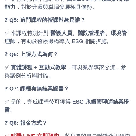
能力
，對於升遷與職場發展極具優勢。
❓
Q5: 這門課程的授課對象是誰？
✅ 本課程特別針對
醫護人員、醫院管理者、環境管
理師
，有助於醫療機構導入 ESG 相關措施。
❓
Q6: 上課方式為何？
✅
實體課程 + 互動式教學
，可與業界專家交流，參
與案例分析與討論。
❓
Q7: 課程有無結業證書？
✅ 是的，完成課程後可獲得
ESG 永續管理師結業證
書
。
❓
Q8: 報名方式？