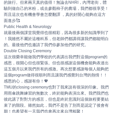
的旅行。但來兩天真的值得！無論去NHRI，內灣老街，體
驗到做自己的米粉，或去參觀柿子的農場，我們都很享受！
而且這次也有機會學會怎麼翻譯 ，真的好開心能夠在這方
面進步🥰
Public Health & Neurology
就最後兩個課堂我覺得也很精彩，因為很多新的知識學到了
！我雖然不屬於這種科系，但老師們都講得讓我們都能明白
的。最後他們也邀請了我們你參加他們的研究。
Double Closing Ceremony
這次很榮幸能做我們學校的代表講出我們對這個program的
感恩，很開心但也很緊張。但也很感謝這個機會能夠表達出
這五個月以來我們所有的感激。再次想要感謝每個人能夠把
這個program做得很順利而且讓我們感覺到台灣的熱情！！
感恩的心，感謝有你！💖
TMU的closing ceremony也對了我來說有很深的印象。我們
用雨傘跳舞練習的無數次，終於能夠表演出來。我們我們也
彼此講了對對方的感言，但也是終於意識到這個旅程要要結
束了的階段。雖然如此，我們不是告了別而是認定了後會有
期！也希望有一天我們也會再次來台灣相聚！