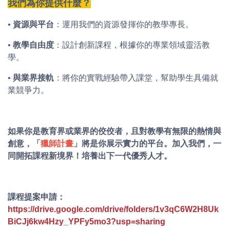
我們為你提供什麼？
•
資源與平台
：運用我們的資源發揮你的教學專長。
•
教學自由度
：設計創新課程，根據你的專業領域靈活教
學。
•
與業界接軌
：將你的實戰經驗帶入課堂，幫助學生具備就
業競爭力。
如果你是教育界或業界的佼佼者，且對教學有無限的熱情與
創意，「
獵師計畫
」將是你展示實力的平台。加入我們，一
同開拓課程新境界！培養出下一代優秀人才。
課程提案申請：
https://drive.google.com/drive/folders/1v3qC6W2H8Uk
BiCJj6kw4Hzy_YPFy5mo3?usp=sharing