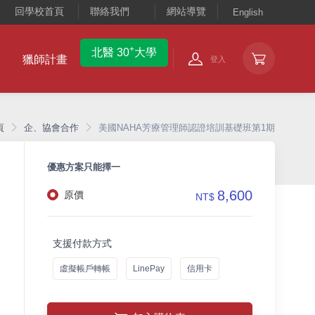
回學校首頁
聯絡我們
網站導覽
English
+
北醫 30
大學
獵師計畫
登入
頁
企、協會合作
美國NAHA芳療管理師認證培訓基礎班第1期
優惠方案只能擇一
8,600
原價
NT$
支援付款方式
虛擬帳戶轉帳
LinePay
信用卡