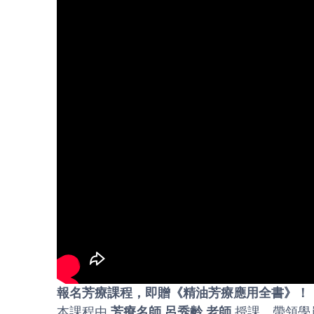
報名芳療課程，即贈《精油芳療應用全書》！
本課程由
芳療名師 呂秀齡 老師
授課，帶領學