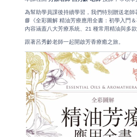
為幫助學員課後持續學習，我們特別贈送老師
📘《全彩圖解 精油芳療應用全書：初學入門
內容涵蓋八大芳療系統、21 種常用精油與多
跟著呂秀齡老師一起開啟芳香療癒之旅。