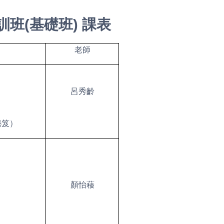
班(基礎班) 課表
老師
呂秀齡
秘笈）
顏怡薐