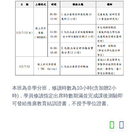
本班為非學分班，修讀時數為10小時(含加贈2小
時)，學員修讀指定出席時數期滿並完成課後測驗即
可發給推廣教育結訓證書，不授予學位證書。