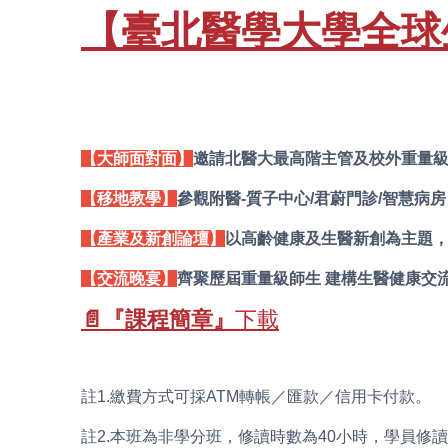
【臺北醫學大學全球
【大師面對面】
邀請北醫大最高階主管及校外重量級
【移地教學】
參觀附醫-質子中心/君蔚門診/智慧病房
【產業及新創論壇】
以高齡健康及生醫新創為主題，
【交流晚宴】
齊聚歷屆重量級師生 建構生醫健康交
📄『課程簡章』
下載
註1.繳費方式可採ATM轉帳／匯款／信用卡付款。
註2.本班為非學分班，修讀時數為40小時，學員修