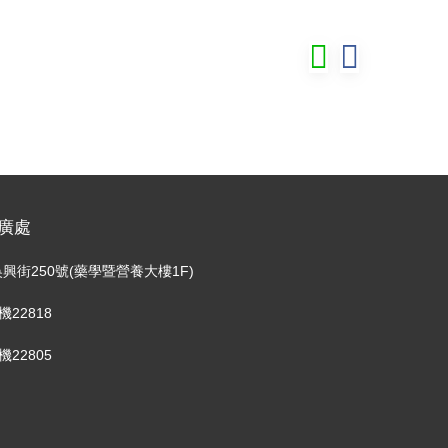
廣處
興街250號(藥學暨營養大樓1F)
分機22818
分機22805