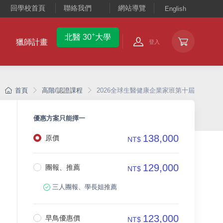
回學校首頁
聯絡我們
網站導覽
English
+
北醫 30
大學
獵師計畫
登入
首頁
高階/認證課程
2026全球生醫健康企業家班第十屆
優惠方案只能擇一
138,000
原價
NT$
129,000
團報、推薦
NT$
三人團報、學長姐推薦
123,000
早鳥優惠價
NT$