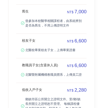
7,000
舊生
NT$
曾參加本校醫學相關課程者，由系統辨別
是否為舊生，不用上傳證明文件
6,600
校友子女
NT$
北醫校畢業校友子女，上傳畢業證書
6,600
教職員子女(含退休人員)
NT$
北醫暨附屬機構教職員體系，上傳員工證
2,280
低收入戶子女
NT$
鄉鎮市區公所開立之證明文件。里/鄉/鎮
長所開立之證明恕不受理。 每梯課程優