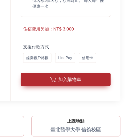
待名額3個名額，額滿為止。 每人每年僅
優惠一次
住宿費用另加：NT$ 3,000
支援付款方式
虛擬帳戶轉帳
LinePay
信用卡
加入購物車
上課地點
臺北醫學大學 信義校區