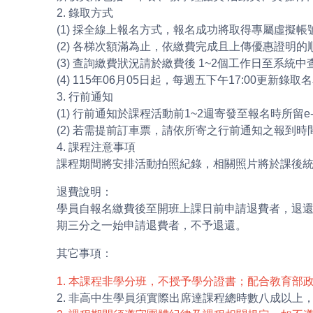
2. 錄取方式
(1) 採全線上報名方式，報名成功將取得專屬虛擬
(2) 各梯次額滿為止，依繳費完成且上傳優惠證明
(3) 查詢繳費狀況請於繳費後 1~2個工作日至
(4) 115年06月05日起，每週五下午17:00更
3. 行前通知
(1) 行前通知於課程活動前1~2週寄發至報名時所留
(2) 若需提前訂車票，請依所寄之行前通知之報到
4. 課程注意事項
課程期間將安排活動拍照紀錄，相關照片將於課後
退費說明：
學員自報名繳費後至開班上課日前申請退費者，退
期三分之一始申請退費者，不予退還。
其它事項：
1. 本課程非學分班，不授予學分證書；配合教育部
2. 非高中生學員須實際出席達課程總時數八成以