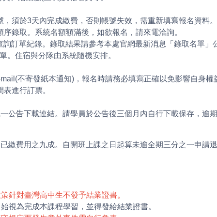
帳號，須於3天內完成繳費，否則帳號失效，需重新填寫報名資料
的順序錄取。系統名額額滿後，如欲報名，請來電洽詢。
系統中查詢訂單紀錄。錄取結果請參考本處官網最新消息「錄取名單
新錄取名單。住宿與分隊由系統隨機安排。
e-mail(不寄發紙本通知)，報名時請務必填寫正確以免影響自身權
時間表進行訂票。
統一公告下載連結。請學員於公告後三個月內自行下載保存，逾
還已繳費用之九成。自開班上課之日起算未逾全期三分之一申請
政策針對臺灣高中生不發予結業證書。
上，始視為完成本課程學習，並得發給結業證書。