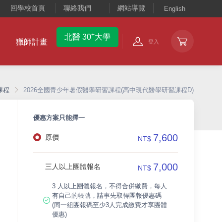
回學校首頁
聯絡我們
網站導覽
English
+
北醫 30
大學
獵師計畫
登入
課程
2026全國青少年暑假醫學研習課程(高中現代醫學研習課程D)
優惠方案只能擇一
7,600
原價
NT$
7,000
三人以上團體報名
NT$
3 人以上團體報名，不得合併繳費，每人
有自己的帳號，請事先取得團報優惠碼
(同一組團報碼至少3人完成繳費才享團體
優惠)