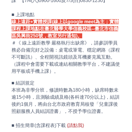
課 【7/4(六)0900-1600及7/5(日)0830-1230】
■ 上課地點
線上遠距+實體授課(線上以google meet為主；實體
課程上課地點在臺北醫學大學信義校區--臺北市信義
區吳興街250號，教室另行通知)。
＃《 線上遠距教學 嚴格執行出缺席》，請參訓學員
務必自備完好之設備：桌電或筆電、穩定網路（課程
不可斷訊）、全程開視訊鏡頭及耳機麥克風互動。
（課程中會需要下載或連結相關教學平台，不建議使
用平板或手機上課）。
■ 結訓規定
本班為非學分班，修讀時數為180小時，缺席時數未
逾15小時，且測驗成績及格(各科達70分以上)，結訓
後約1個月，將由台北市政府教育局核發「兒童課後
照顧服務人員結訓證書」，不授予學位證書。
■ 招生簡章(含課程表)下載
(請點我)