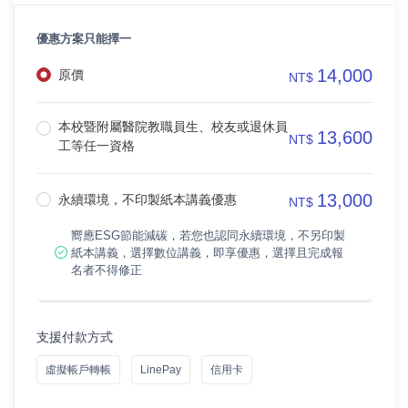
優惠方案只能擇一
14,000
原價
NT$
本校暨附屬醫院教職員生、校友或退休員
13,600
NT$
工等任一資格
13,000
永續環境，不印製紙本講義優惠
NT$
嚮應ESG節能減碳，若您也認同永續環境，不另印製
紙本講義，選擇數位講義，即享優惠，選擇且完成報
名者不得修正
支援付款方式
虛擬帳戶轉帳
LinePay
信用卡