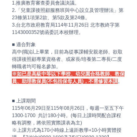
1.推廣教育審查委員會議決議。
2.「兒童課後照顧服務班與中心設立及管理辦法」第
23條第1項第2款、第5款及第24條。
3.台北市政府教育局114年11月26日 北市教終字第
1143000352號函委託本校辦理。
■ 適合對象
高中(職)以上畢業，目前為從事課輔安親老師、欲取
得課後照顧專業資格者、或家長/培養第二專長/二度
轉職者均可報名參加。
※如已是高級中等以下學校、幼兒園合格教師、教保
員、助理教保員(不包括保母人員)，不需修習本課
。
■ 上課期間
115年06月29日至115年08月26日，每週一至五下午
1300-1700 共計180小時。(每日上課時間配合課程
略有調整，將依照實際課表為主)
※上課方式為170小時線上遠距教學+10小時實體授