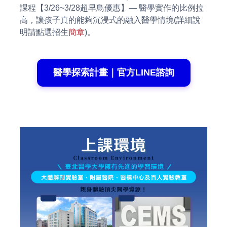
課程【3/26~3/28超早鳥優惠】— 醫學實作的比例拉
高，讓孩子真的能夠沉浸式的融入醫學情境(詳細說
明請點選招生
簡章
)。
醫學探索計畫｜官方LINE諮詢