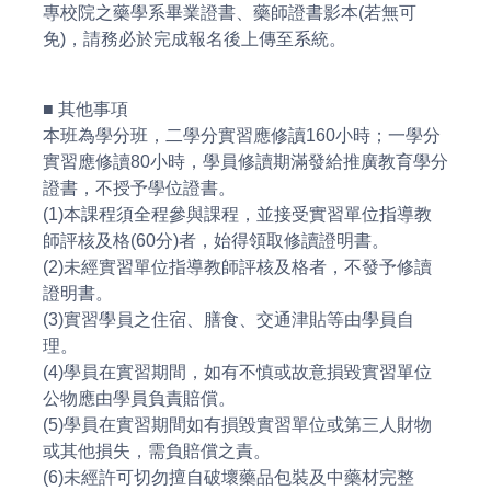
專校院之藥學系畢業證書、藥師證書影本(若無可
免)，請務必於完成報名後上傳至系統。
■ 其他事項
本班為學分班，二學分實習應修讀160小時；一學分
實習應修讀80小時，學員修讀期滿發給推廣教育學分
證書，不授予學位證書。
(1)本課程須全程參與課程，並接受實習單位指導教
師評核及格(60分)者，始得領取修讀證明書。
(2)未經實習單位指導教師評核及格者，不發予修讀
證明書。
(3)實習學員之住宿、膳食、交通津貼等由學員自
理。
(4)學員在實習期間，如有不慎或故意損毀實習單位
公物應由學員負責賠償。
(5)學員在實習期間如有損毀實習單位或第三人財物
或其他損失，需負賠償之責。
(6)未經許可切勿擅自破壞藥品包裝及中藥材完整