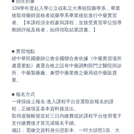
■ 招生對象
109學年度起入學公立或私立大專校院藥學系，畢業
後取得藥師資格者或藥學系畢業後欲進行中藥實習
者。【本課程須全程參與課程，並接受實習單位指導
教師評核及格者，始得領取結業證書。】
■ 實習地點
經中華民國藥師公會全國聯合會依據《中藥實習場所
遴選要點》遴選合格之設有中藥調劑部門之醫院與診
所、中藥製藥廠、兼營中藥業務之藥局或中藥販賣
業。
■ 報名方式
一律採線上報名-進入課程平台並選取欲報名的課
程，正確填妥基本資料後送出。
取得虛擬帳號並於三日內繳費或於課程平台使用電子
支付繳費後才算完成報名手續。
備註：需繳交資料身分證影本、一吋大頭照1張、大