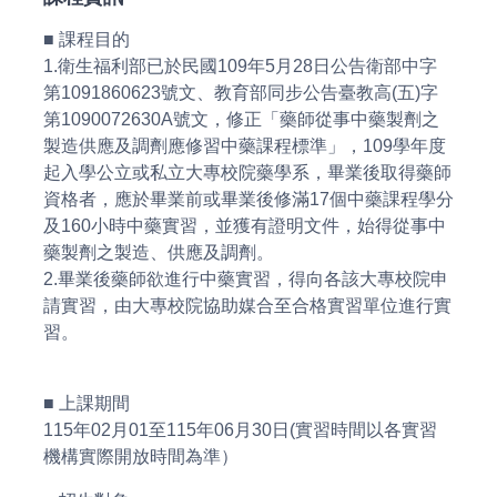
■ 課程目的
1.衛生福利部已於民國109年5月28日公告衛部中字
第1091860623號文、教育部同步公告臺教高(五)字
第1090072630A號文，修正「藥師從事中藥製劑之
製造供應及調劑應修習中藥課程標準」，109學年度
起入學公立或私立大專校院藥學系，畢業後取得藥師
資格者，應於畢業前或畢業後修滿17個中藥課程學分
及160小時中藥實習，並獲有證明文件，始得從事中
藥製劑之製造、供應及調劑。
2.畢業後藥師欲進行中藥實習，得向各該大專校院申
請實習，由大專校院協助媒合至合格實習單位進行實
習。
■ 上課期間
115年02月01至115年06月30日(實習時間以各實習
機構實際開放時間為準）